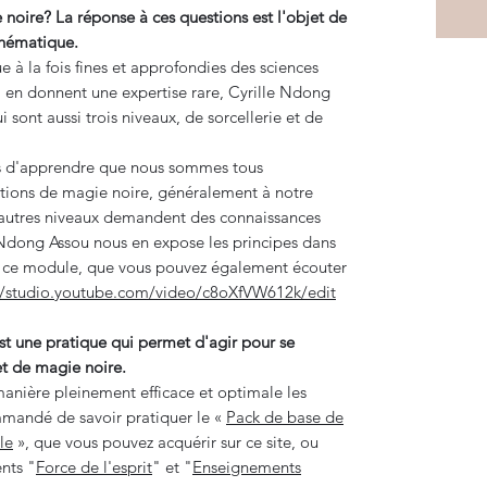
e noire? La réponse à ces questions est l'objet de
thématique.
e à la fois fines et approfondies des sciences
lui en donnent une expertise rare, Cyrille Ndong
ui sont aussi trois niveaux, de sorcellerie et de
s d'apprendre que nous sommes tous
ations de magie noire, généralement à notre
x autres niveaux demandent des connaissances
e Ndong Assou nous en expose les principes dans
e ce module, que vous pouvez également écouter
://studio.youtube.com/video/c8oXfVW612k/edit
t une pratique qui permet d'agir pour se
et de magie noire.
manière pleinement efficace et optimale les
mmandé de savoir pratiquer le «
Pack de base de
le
», que vous pouvez acquérir sur ce site, ou
nts "
Force de l'esprit
" et "
Enseignements